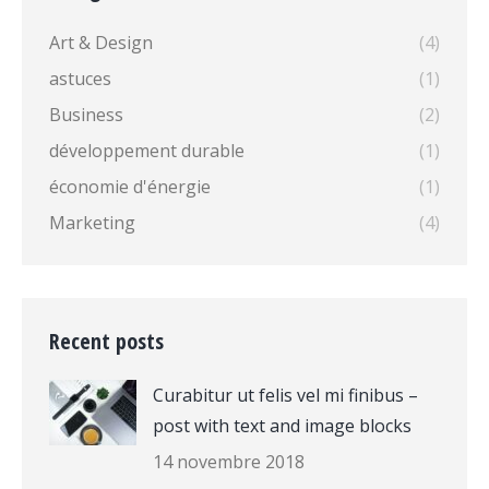
Art & Design
(4)
astuces
(1)
Business
(2)
développement durable
(1)
économie d'énergie
(1)
Marketing
(4)
Recent posts
Curabitur ut felis vel mi finibus –
post with text and image blocks
14 novembre 2018