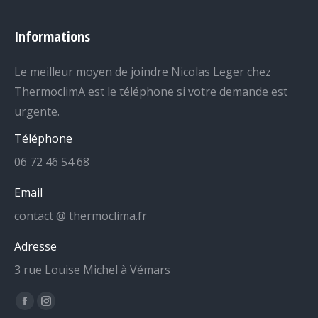
Informations
Le meilleur moyen de joindre Nicolas Leger chez
ThermoclimA est le téléphone si votre demande est
urgente.
Téléphone
06 72 46 54 68
Email
contact @ thermoclima.fr
Adresse
3 rue Louise Michel à Vémars
Trouvez nous sur :
La
La