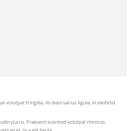
 volutpat fringilla, mi diam varius ligula, in eleifend
icitudin purus. Praesent euismod volutpat rhoncus.
tium et. In a elit ligula.