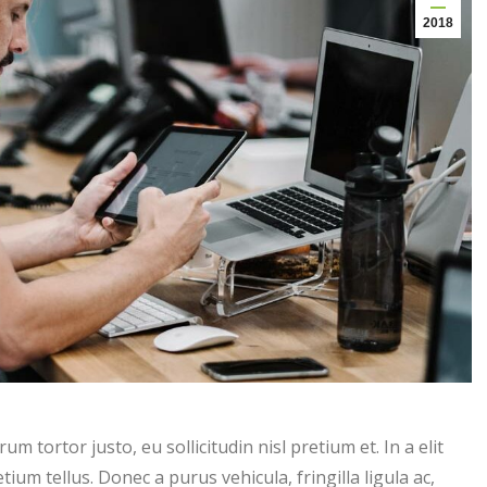
2018
tortor justo, eu sollicitudin nisl pretium et. In a elit
etium tellus. Donec a purus vehicula, fringilla ligula ac,