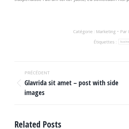
Catégorie :
Marketing
Par
Étiquettes :
busin
Navigation
PRÉCÉDENT
article
Glavrida sit amet – post with side
Article
images
précédent
:
Related Posts