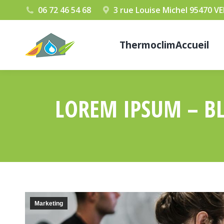
06 72 46 54 68
3 rue Louise Michel 95470 
ThermoclimAccueil
LOREM IPSUM – BL
Marketing