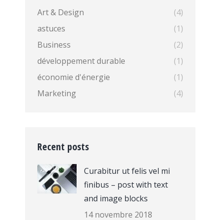
Art & Design
(4)
astuces
(1)
Business
(2)
développement durable
(1)
économie d'énergie
(1)
Marketing
(4)
Recent posts
Curabitur ut felis vel mi
finibus – post with text
and image blocks
14 novembre 2018