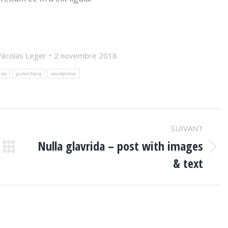
Nicolas Leger
2 novembre 2018
ess
gutenberg
wordpress
SUIVANT
Nulla glavrida – post with images
Article
& text
suivant
: