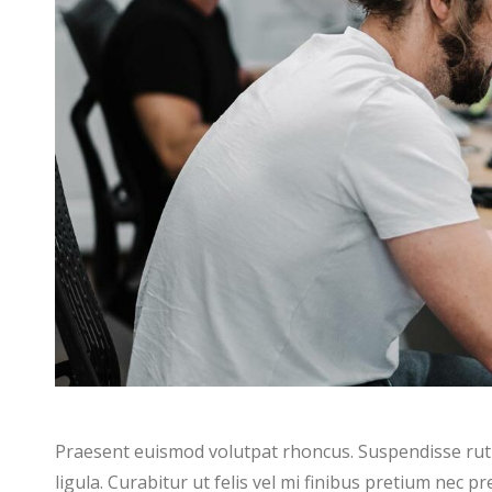
Praesent euismod volutpat rhoncus. Suspendisse rutrum 
ligula. Curabitur ut felis vel mi finibus pretium nec pr