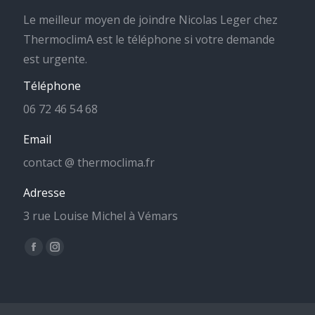
Le meilleur moyen de joindre Nicolas Leger chez
ThermoclimA est le téléphone si votre demande
est urgente.
Téléphone
06 72 46 54 68
Email
contact @ thermoclima.fr
Adresse
3 rue Louise Michel à Vémars
Trouvez nous sur :
La
La
page
page
Facebook
Instagram
s'ouvre
s'ouvre