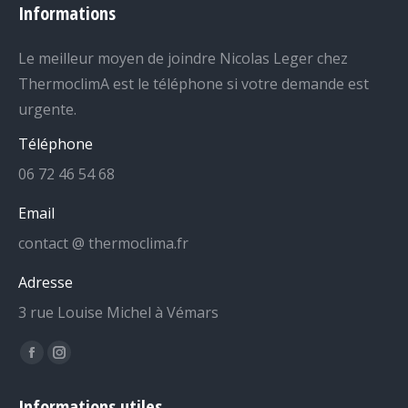
Informations
Le meilleur moyen de joindre Nicolas Leger chez
ThermoclimA est le téléphone si votre demande est
urgente.
Téléphone
06 72 46 54 68
Email
contact @ thermoclima.fr
Adresse
3 rue Louise Michel à Vémars
Trouvez nous sur :
La
La
page
page
Informations utiles