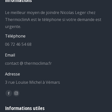
Informations
Le meilleur moyen de joindre Nicolas Leger chez
ThermoclimA est le téléphone si votre demande est
urgente.
Téléphone
06 72 46 54 68
Email
contact @ thermoclima.fr
Adresse
3 rue Louise Michel à Vémars
Trouvez nous sur :
La
La
page
page
Informations utiles
Facebook
Instagram