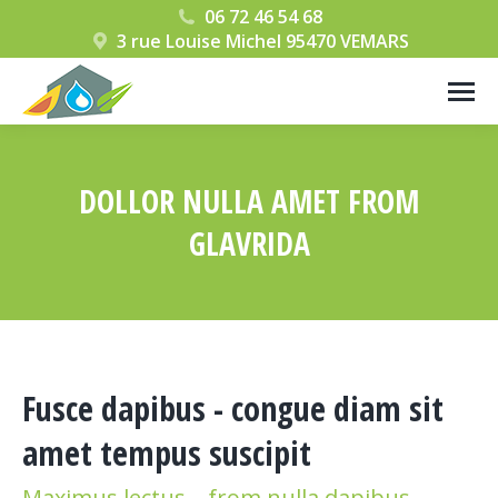
06 72 46 54 68
3 rue Louise Michel 95470 VEMARS
DOLLOR NULLA AMET FROM
GLAVRIDA
Vous êtes ici :
Fusce dapibus - congue diam sit
amet tempus suscipit
Maximus lectus – from nulla dapibus