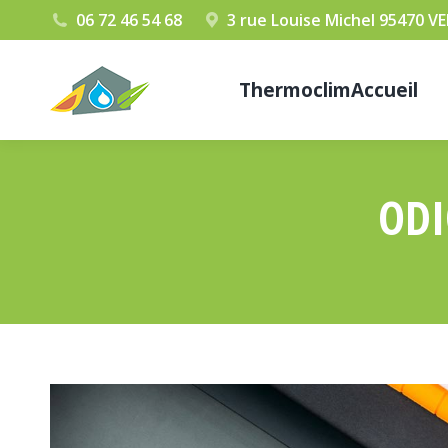
06 72 46 54 68
3 rue Louise Michel 95470 
ThermoclimAccueil
ODI