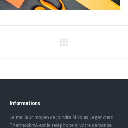
Informations
Le meilleur moyen de joindre Nicolas Leger chez
ThermoclimA est le téléphone si votre demande