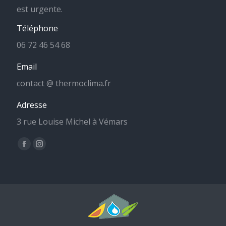
est urgente.
Téléphone
06 72 46 54 68
Email
contact @ thermoclima.fr
Adresse
3 rue Louise Michel à Vémars
Trouvez nous sur :
La
La
page
page
Facebook
Instagram
s'ouvre
s'ouvre
dans
dans
une
une