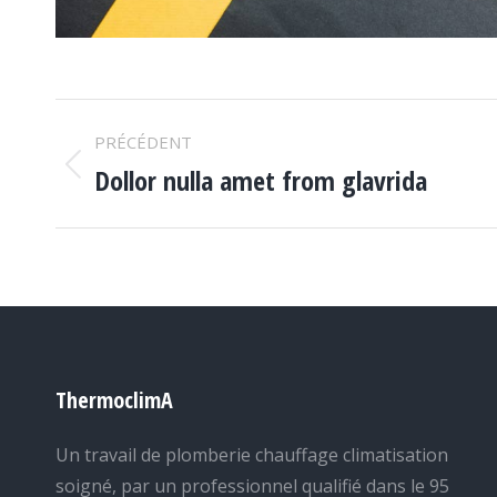
Navigation
PRÉCÉDENT
de
Dollor nulla amet from glavrida
Onglet
commentaire
précédent
ThermoclimA
Un travail de plomberie chauffage climatisation
soigné, par un professionnel qualifié dans le 95