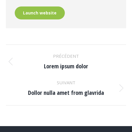
Launch website
Navigation
PRÉCÉDENT
de
Lorem ipsum dolor
Onglet
commentaire
précédent
SUIVANT
Dollor nulla amet from glavrida
Projets
similaires