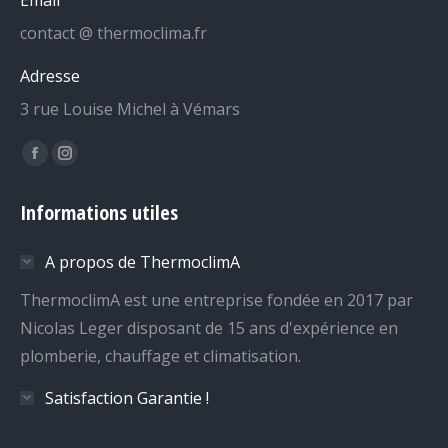
contact @ thermoclima.fr
Adresse
3 rue Louise Michel à Vémars
Trouvez nous sur :
La
La
page
page
Informations utiles
Facebook
Instagram
s'ouvre
s'ouvre
A propos de ThermoclimA
dans
dans
une
une
ThermoclimA est une entreprise fondée en 2017 par
nouvelle
nouvelle
Nicolas Leger disposant de 15 ans d'expérience en
fenêtre
fenêtre
plomberie, chauffage et climatisation.
Satisfaction Garantie !