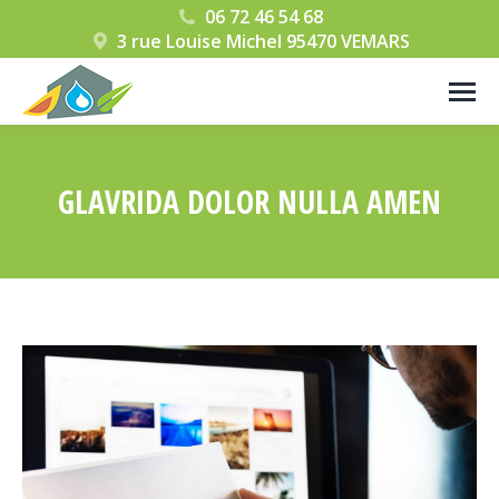
06 72 46 54 68
3 rue Louise Michel 95470 VEMARS
GLAVRIDA DOLOR NULLA AMEN
Vous êtes ici :