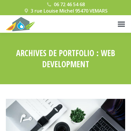
06 72 46 54 68
3 rue Louise Michel 95470 VEMARS
ARCHIVES DE PORTFOLIO :
WEB
DEVELOPMENT
Vous êtes ici :