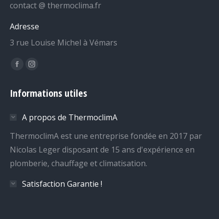
contact @ thermoclima.fr
Adresse
3 rue Louise Michel à Vémars
Trouvez nous sur :
La
La
page
page
Informations utiles
Facebook
Instagram
s'ouvre
s'ouvre
A propos de ThermoclimA
dans
dans
une
une
ThermoclimA est une entreprise fondée en 2017 par
nouvelle
nouvelle
Nicolas Leger disposant de 15 ans d'expérience en
fenêtre
fenêtre
plomberie, chauffage et climatisation.
Satisfaction Garantie !